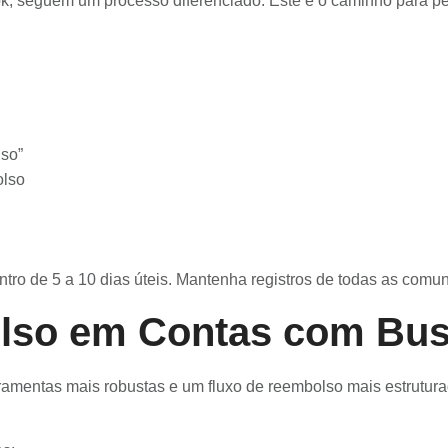
ok, seguem um processo diferenciado. Este é o caminho para 
lso”
olso
ntro de 5 a 10 dias úteis. Mantenha registros de todas as comu
lso em Contas com Bus
amentas mais robustas e um fluxo de reembolso mais estruturado